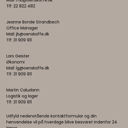
Mail: mb@oenskaffe.dk
Tlf: 22 822 482
Jeanne Bonde Strandbech
Office Manager
Mail: jb@oenskaffe.dk
Tlf: 31 909 911
Lars Geister
Økonomi
Mail: lg@oenskaffe.dk
Tlf: 31 909 911
Martin Caludann
Logistik og lager
Tlf: 31 909 911
Udfyld nedenstående kontaktformular og din
henvendelse vil på hverdage blive besvaret indenfor 24