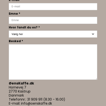
Emne
*
Hvor fandt du os?
*
Besked
*
ØensKaffe.dk
Hornevej 7
2770 Kastrup
Danmark
Telefonnr.:
31 909 911 (8.30 - 16.00)
E-mail:
info@oenskaffe.dk