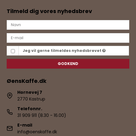
Tilmeld dig vores nyhedsbrev
Jeg vil gerne tilmeldes nyhedsbrevet
GODKEND
ØensKaffe.dk
Hornevej 7
2770 Kastrup
Telefonnr.
31 909 911 (8.30 - 16.00)
E-mail
info@oenskaffe.dk