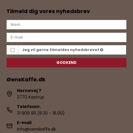
Tilmeld dig vores nyhedsbrev
Jeg vil gerne tilmeldes nyhedsbrevet
GODKEND
ØensKaffe.dk
Hornevej 7
2770 Kastrup
Telefonnr.
31 909 911 (8.30 - 16.00)
E-mail
info@oenskaffe.dk