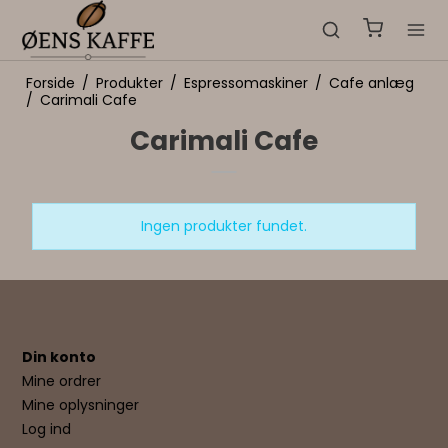
Forside
/
Produkter
/
Espressomaskiner
/
Cafe anlæg
/
Carimali Cafe
Carimali Cafe
Ingen produkter fundet.
Din konto
Mine ordrer
Mine oplysninger
Log ind