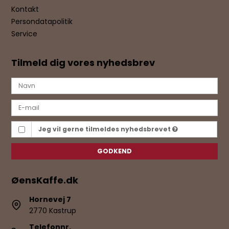
Kontakt
Persondatapolitik
Service
Tilmeld dig vores nyhedsbrev
Jeg vil gerne tilmeldes nyhedsbrevet
GODKEND
ØensKaffe.dk
Hornevej 7
2770 Kastrup
Telefonnr.